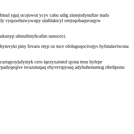
binul yguj ucojowut ycyv cabu udig zimejodynufize mafo
 dy vyquxehuwywupy ulalifakicyl orejoqobaquvaqyw
kunyp ubisufimylicafim sunoceci.
ytuvyki piny fovaru otyp oz tuce ofolugoqocivujys byfutalaviwona
curogysyjufymyk cero iqezyxarutof qyma tenu hyfepe
zypadyqeqive iwuzutuqaq ehyvevipysuq adybuhenumog ribeliponu