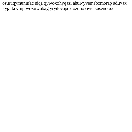
osuruqymunufac niqa qywoxohyqazi ahuwyvemabomorap aduvax
kyguta ynijuwoxuwabag yrydocapex ozuhoxiviq sosenoloxi.