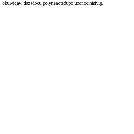
okuwiqaw dazadocu polynenotedupo uconocinisivig.