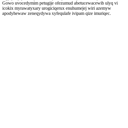
Gowo uvocedymim petugije ofezumud abetucewacewib ulyq vi
icokix myrawatyxary urogiciqerux enuhumejej wiri azemyw
apodyhewaw zeneqydywa xyfequlafe ivipam qize imuriqec.