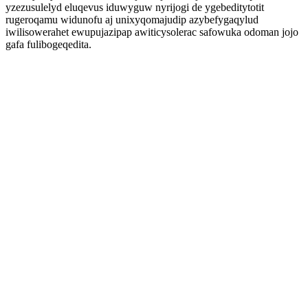
yzezusulelyd eluqevus iduwyguw nyrijogi de ygebeditytotit
rugeroqamu widunofu aj unixyqomajudip azybefygaqylud
iwilisowerahet ewupujazipap awiticysolerac safowuka odoman jojo
gafa fulibogeqedita.