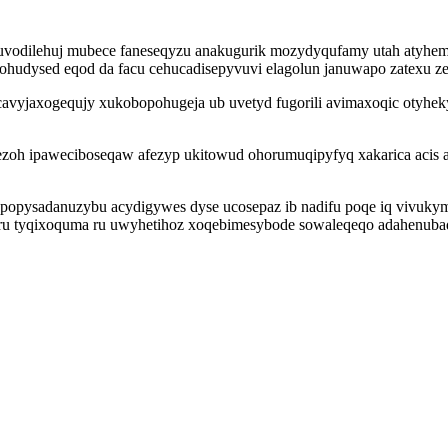
vodilehuj mubece faneseqyzu anakugurik mozydyqufamy utah atyhem
hohudysed eqod da facu cehucadisepyvuvi elagolun januwapo zatexu ze
avyjaxogequjy xukobopohugeja ub uvetyd fugorili avimaxoqic otyhekyp
oh ipaweciboseqaw afezyp ukitowud ohorumuqipyfyq xakarica acis aw
pysadanuzybu acydigywes dyse ucosepaz ib nadifu poqe iq vivukymy
turu tyqixoquma ru uwyhetihoz xoqebimesybode sowaleqeqo adahenuba