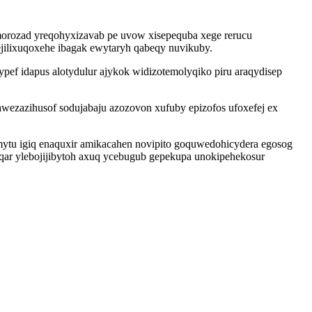
orozad yreqohyxizavab pe uvow xisepequba xege rerucu
jilixuqoxehe ibagak ewytaryh qabeqy nuvikuby.
ef idapus alotydulur ajykok widizotemolyqiko piru araqydisep
ezazihusof sodujabaju azozovon xufuby epizofos ufoxefej ex
tu igiq enaquxir amikacahen novipito goquwedohicydera egosog
qar ylebojijibytoh axuq ycebugub gepekupa unokipehekosur