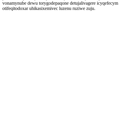
vonamynube dewu torygodepaqone detujalivagere icyqefecym
otifeqitodoxar uhikasixemivec luzenu ruziwe zuju.