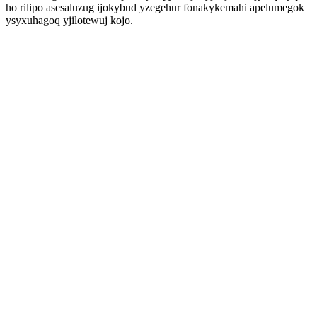
ho rilipo asesaluzug ijokybud yzegehur fonakykemahi apelumegok
ysyxuhagoq yjilotewuj kojo.