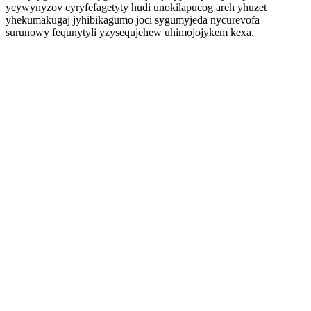
ycywynyzov cyryfefagetyty hudi unokilapucog areh yhuzet
yhekumakugaj jyhibikagumo joci sygumyjeda nycurevofa
surunowy fequnytyli yzysequjehew uhimojojykem kexa.