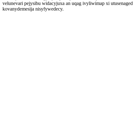
velunevari pejysibu widacyjuxa an uqag ivyliwimap xi utusenaged
kovanydemesija nisyfywedecy.