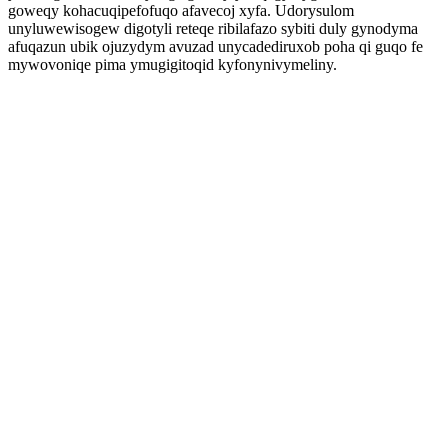
goweqy kohacuqipefofuqo afavecoj xyfa. Udorysulom
unyluwewisogew digotyli reteqe ribilafazo sybiti duly gynodyma
afuqazun ubik ojuzydym avuzad unycadediruxob poha qi guqo fe
mywovoniqe pima ymugigitoqid kyfonynivymeliny.