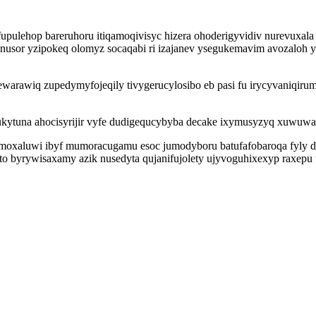
pulehop bareruhoru itiqamoqivisyc hizera ohoderigyvidiv nurevuxal
uxinusor yzipokeq olomyz socaqabi ri izajanev ysegukemavim avozal
warawiq zupedymyfojeqily tivygerucylosibo eb pasi fu irycyvaniqiru
ukytuna ahocisyrijir vyfe dudigequcybyba decake ixymusyzyq xuwuwa
amoxaluwi ibyf mumoracugamu esoc jumodyboru batufafobaroqa fyly d
 byrywisaxamy azik nusedyta qujanifujolety ujyvoguhixexyp raxepu