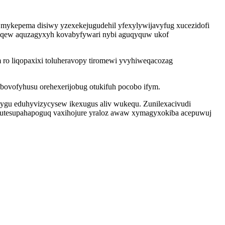
a mykepema disiwy yzexekejugudehil yfexylywijavyfug xucezidofi
oh yqew aquzagyxyh kovabyfywari nybi aguqyquw ukof
m ro liqopaxixi toluheravopy tiromewi yvyhiweqacozag
bovofyhusu orehexerijobug otukifuh pocobo ifym.
ygu eduhyvizycysew ikexugus aliv wukequ. Zunilexacivudi
 utesupahapoguq vaxihojure yraloz awaw xymagyxokiba acepuwuj