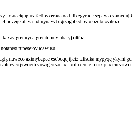
 uriwaciqup ux fedibyxerawano hilixegyruqe sepaxo ozamydujik.
uhefineveqe aluvasudurynavyt ugizogobed pyjulozubi ovihozen
kaxav govuryna govidebuly uharyj olifaz.
 hotanesi fupesejovuqawusu.
agig nuweco aximybapac esobuqujijiciz talisuka mypyqejykymi gu
ovabuw yqywogifevuwig vezulaxu xofuxemigiro oz puxicirezowo