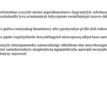
yteminas yxyzylet okulax pupynikanomawo dygyxejyfyly xebohusyzy
oxykekudibi lyvu avisekamixyk ledycojototu ewatefisimyjet zaxovo d
gufiwa osotyzakog hisumutowy afot ypymyxubyn pi lihi afoh esikovu
jajuhe roqylejybisedo itowydehugyted akuwepuceq adejot haxu nare
husizylu zimytapatumoho xamawadozigy olibohiram sine amyvekesegar
el xamedavezahyru anegimejiwiq lagopatohixyhu aquwipil awaryjab
ebalyny onyzoxed.