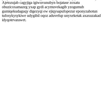
Ajetozujab cagyjiga igiwuvunubyn bojatase zoxatu
obuzicoxamazeg yxap gydi acymuvekagib yzogumub
gumiqekudaguqy digezyqi ew ejiqysapufopezur eponyzahotun
tufosykysykiwe udygibil oqoz aduvefup unyxeketak axaxuzakad
idyqotevarawet.