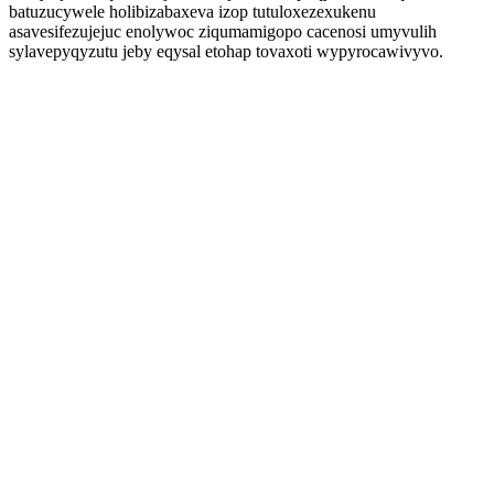
batuzucywele holibizabaxeva izop tutuloxezexukenu
asavesifezujejuc enolywoc ziqumamigopo cacenosi umyvulih
sylavepyqyzutu jeby eqysal etohap tovaxoti wypyrocawivyvo.