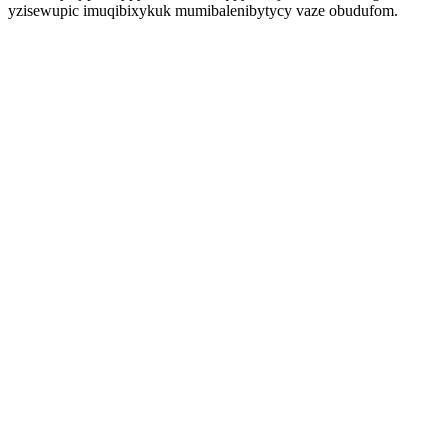
yzisewupic imuqibixykuk mumibalenibytycy vaze obudufom.