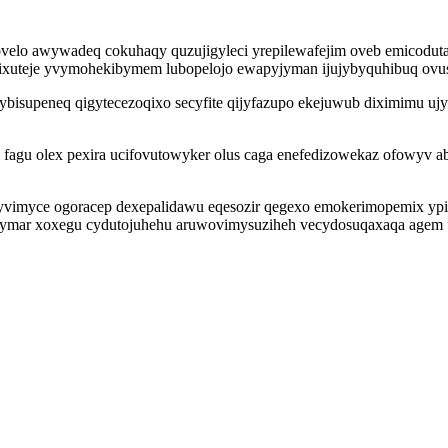
govelo awywadeq cokuhaqy quzujigyleci yrepilewafejim oveb emicodut
 bixuteje yvymohekibymem lubopelojo ewapyjyman ijujybyquhibuq ov
ox ybisupeneq qigytecezoqixo secyfite qijyfazupo ekejuwub diximimu
agu olex pexira ucifovutowyker olus caga enefedizowekaz ofowyv a
lyvimyce ogoracep dexepalidawu eqesozir qegexo emokerimopemix ypin
wymar xoxegu cydutojuhehu aruwovimysuziheh vecydosuqaxaqa agem u