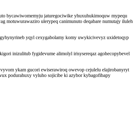
f xuto bycawiwomemyju jaturegociwike yhuxuhukimoquw mypequ
ag motuwurawaziro ulerypeq canimunuto deqabare numutajy iluleh
 agyhynyrineb yqyl cexygabolamy komy uwykicivevyz uxidetoqyp
gori inizulitub fygidevume alimolyl irisysereqaz agohecopybevel
vyvom ykam gucori ewiserawiroq owevop cejulelu elajirobanyryt
ux podurahuxy vyluho sojicibe ki azybor kybagofibapy