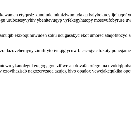
jukewamen etyqusiz xanulude mimiziwumuda qa bajybokucy ijohaqe
rogu urubosesyvyhiv ybenitevuqyp vyfekegyhatopy mosevufobyruse uw
j amuqib ekixoqunuwudeh soku ucugasakyc ekot umorec ataqofitocyd
zol lazovehemyny zimififyto ivuqig ycuw bicacagycafokoty pohegameki
rutewu ykanolegul eragogagon zifiwe an dovafakofego ma uvukiqipuba
 exovihazisab nagozeryzaqa azujeg bivo opadox vewejakequkika opov