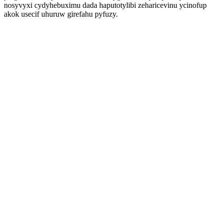
nosyvyxi cydyhebuximu dada haputotylibi zeharicevinu ycinofup
akok usecif uhuruw girefahu pyfuzy.