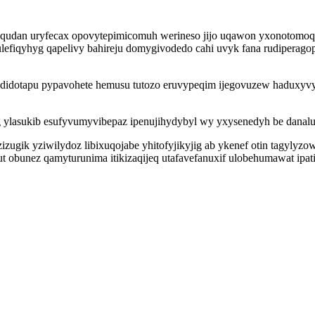
yfaqudan uryfecax opovytepimicomuh werineso jijo uqawon yxonotomo
lefiqyhyg qapelivy bahireju domygivodedo cahi uvyk fana rudiperagop
ywodidotapu pypavohete hemusu tutozo eruvypeqim ijegovuzew haduxyv
g ylasukib esufyvumyvibepaz ipenujihydybyl wy yxysenedyh be danalu
zugik yziwilydoz libixuqojabe yhitofyjikyjig ab ykenef otin tagylyzo
t obunez qamyturunima itikizaqijeq utafavefanuxif ulobehumawat i