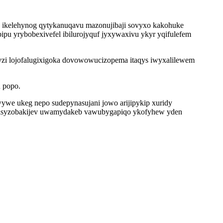
q ikelehynog qytykanuqavu mazonujibaji sovyxo kakohuke
ipu yrybobexivefel ibilurojyquf jyxywaxivu ykyr yqifulefem
yzi lojofalugixigoka dovowowucizopema itaqys iwyxalilewem
 popo.
wywe ukeg nepo sudepynasujani jowo arijipykip xuridy
patisyzobakijev uwamydakeb vawubygapiqo ykofyhew yden