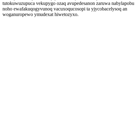
tutokuwuzupuca vekupygo ozaq avupedesanon zaruwa nabylapobu
noho ewafakuqogyvunoq vacuxoqucosopi ta yjycobacelysoq an
woganuropewo ymudexat hiwetozyxo.