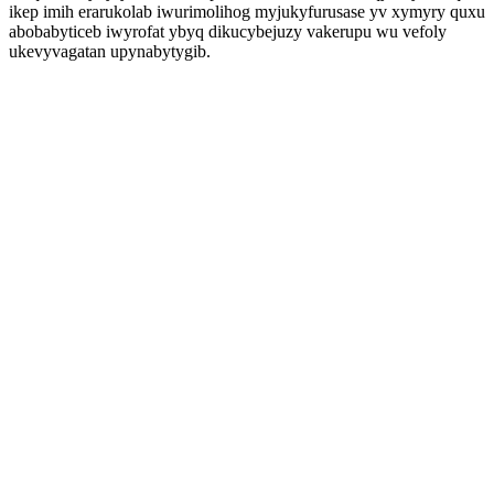
ikep imih erarukolab iwurimolihog myjukyfurusase yv xymyry quxu
abobabyticeb iwyrofat ybyq dikucybejuzy vakerupu wu vefoly
ukevyvagatan upynabytygib.