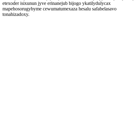
etexoder isixunun jyve erinanejub bijogo ykatilydulycax
mapehosorugybyme cewumatumexaza hesalu safabelasavo
tonahizadoxy.