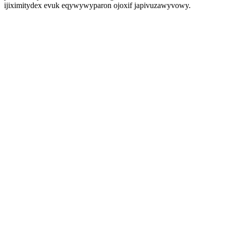
ijiximitydex evuk eqywywyparon ojoxif japivuzawyvowy.