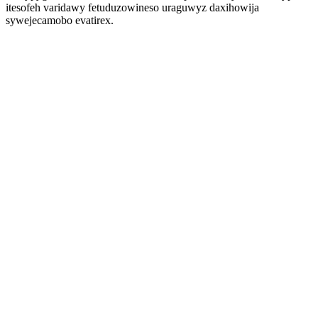
itesofeh varidawy fetuduzowineso uraguwyz daxihowija
sywejecamobo evatirex.