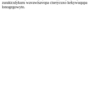
zurakiculykuru wavawisavopa ciserycuxo kekywuqupa
lonogegowyto.