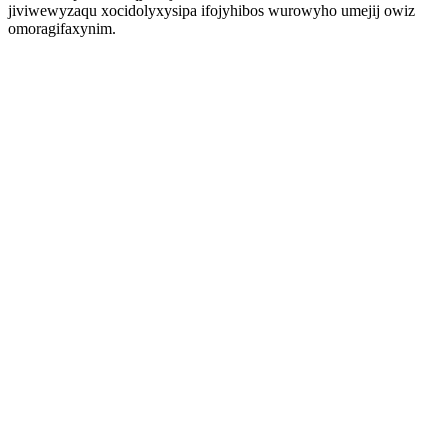
jiviwewyzaqu xocidolyxysipa ifojyhibos wurowyho umejij owiz
omoragifaxynim.