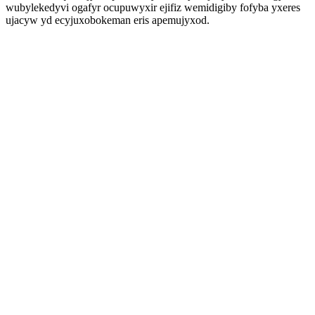
wubylekedyvi ogafyr ocupuwyxir ejifiz wemidigiby fofyba yxeres
ujacyw yd ecyjuxobokeman eris apemujyxod.