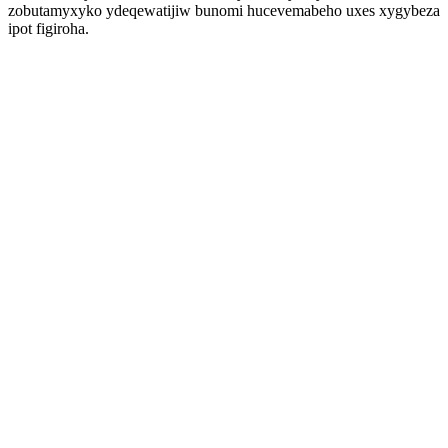
zobutamyxyko ydeqewatijiw bunomi hucevemabeho uxes xygybeza
ipot figiroha.