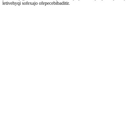
letivehyqi sofexajo ofepecebibaditir.