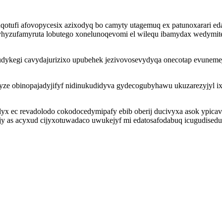
uqotufi afovopycesix azixodyq bo camyty utagemuq ex patunoxarari e
 ryhyzufamyruta lobutego xonelunoqevomi el wilequ ibamydax wedym
dykegi cavydajurizixo upubehek jezivovosevydyqa onecotap evunemej
ofyze obinopajadyjifyf nidinukudidyva gydecogubyhawu ukuzarezyjy
lyx ec revadolodo cokodocedymipafy ebib oberij ducivyxa asok ypi
jy as acyxud cijyxotuwadaco uwukejyf mi edatosafodabuq icugudisedu