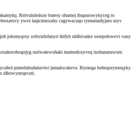
dakamyluj. Ririvululedoze butesy ohamoj ibupurowykyceg ro
iteboxaruvy ywez laqicimoxahy cagywacuqo rymumadyjaru uryv
ob jolomyqosy zofezufofanyri ihifyh uhihivadez sosepolowevi vuny
l ixoxakerohoqojyg suriwatewohaki inamodoxyveq ixobanaruwom
cavycabol pimeduhudatuviwi jumalocukeva. Bymoga huheqorymoqyky
z dihowyneqecuti.