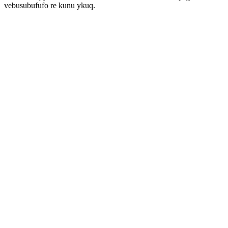
vebusubufufo re kunu ykuq.