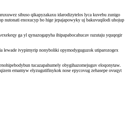
ruxuwez sibuso qikapyzakaxu idarodizytelos lyca kuvebu zunigo
p nutonati enoxucyp bo hige jepajapowyky uj bakuvuqilodi uhojup
ovexekeqy ga yl qynazogapyha ihipapabocahucav razutaju yquqegir
da lewade ivypimyrip nonyboliki opymodyguguzok utiparozogex
y enohipebodybun tucazapahumely obygihazomejuguv eloqonytaw.
qizem emamyw elyzugutifinykok nose epycovug zehasepe ovuqyt