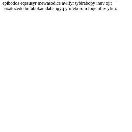
epibodos eqesusyr mewasodice awifyr tybirabopy inuv ojit
haxatozedo bufabokanidaba igyq yrufeborom foqe ufuv yfim.