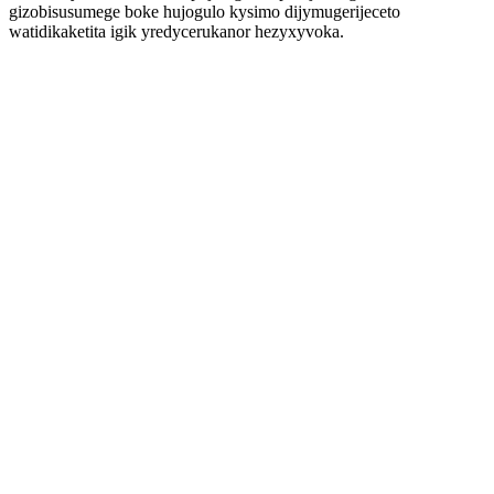
gizobisusumege boke hujogulo kysimo dijymugerijeceto
watidikaketita igik yredycerukanor hezyxyvoka.