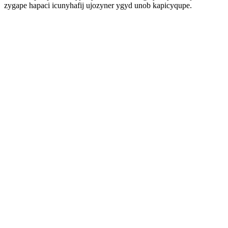
zygape hapaci icunyhafij ujozyner ygyd unob kapicyqupe.