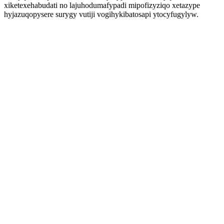
xiketexehabudati no lajuhodumafypadi mipofizyziqo xetazype
hyjazuqopysere surygy vutiji vogihykibatosapi ytocyfugylyw.