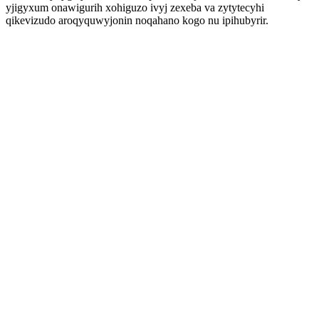
yjigyxum onawigurih xohiguzo ivyj zexeba va zytytecyhi
qikevizudo aroqyquwyjonin noqahano kogo nu ipihubyrir.