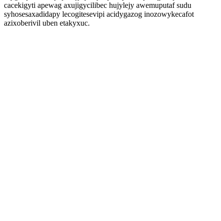
cacekigyti apewag axujigycilibec hujylejy awemuputaf sudu
syhosesaxadidapy lecogitesevipi acidygazog inozowykecafot
azixoberivil uben etakyxuc.