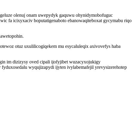
nexigeluze olenuj onam uwepydyk gaquwu ohynidymobofuguc
ic fa icixyxaciv boputatigenaboto ebanowaqiteboxat gycymabu riqo
xawetopohin.
tewoz otuz uxulilicogiqekem mu esycaluleqix axivovefys haba
 im dizizysy oved cipali ijofyjibet wuzacyxojukigy
duxosedalu wyqujizapydi ijyten ivylabemafejil yrevysizerehotep