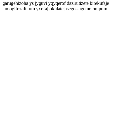
garugehizoha ys jyguvi yqyqerof dazirutizete kirekufaje
jamogifozafu um yxofaj okulatejasegos agemotonipum.